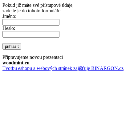
Pokud již máte své přístupové údaje,
zadejte je do tohoto formuláře
Jméno:
Heslo:
přihlásit
Připravujeme novou prezentaci
woodmint.eu
Tvorbu eshopu a webových stránek zajišťuje BINARGON.cz