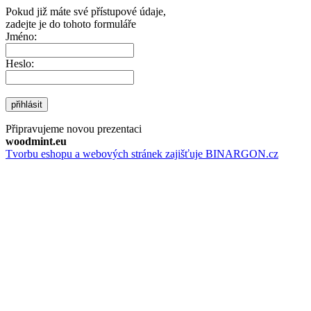
Pokud již máte své přístupové údaje,
zadejte je do tohoto formuláře
Jméno:
Heslo:
přihlásit
Připravujeme novou prezentaci
woodmint.eu
Tvorbu eshopu a webových stránek zajišťuje BINARGON.cz