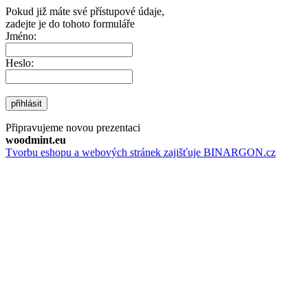
Pokud již máte své přístupové údaje,
zadejte je do tohoto formuláře
Jméno:
Heslo:
přihlásit
Připravujeme novou prezentaci
woodmint.eu
Tvorbu eshopu a webových stránek zajišťuje BINARGON.cz