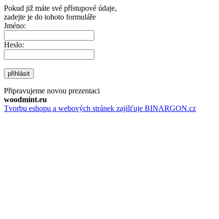
Pokud již máte své přístupové údaje,
zadejte je do tohoto formuláře
Jméno:
Heslo:
přihlásit
Připravujeme novou prezentaci
woodmint.eu
Tvorbu eshopu a webových stránek zajišťuje BINARGON.cz