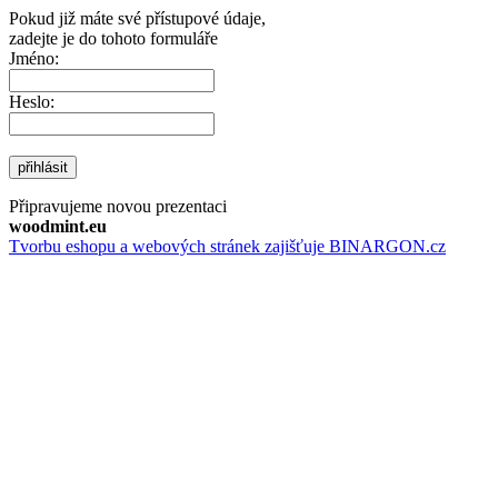
Pokud již máte své přístupové údaje,
zadejte je do tohoto formuláře
Jméno:
Heslo:
přihlásit
Připravujeme novou prezentaci
woodmint.eu
Tvorbu eshopu a webových stránek zajišťuje BINARGON.cz