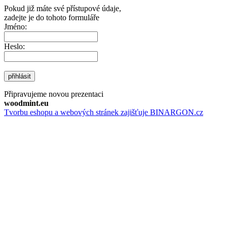
Pokud již máte své přístupové údaje,
zadejte je do tohoto formuláře
Jméno:
Heslo:
přihlásit
Připravujeme novou prezentaci
woodmint.eu
Tvorbu eshopu a webových stránek zajišťuje BINARGON.cz