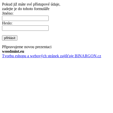
Pokud již máte své přístupové údaje,
zadejte je do tohoto formuláře
Jméno:
Heslo:
přihlásit
Připravujeme novou prezentaci
woodmint.eu
Tvorbu eshopu a webových stránek zajišťuje BINARGON.cz