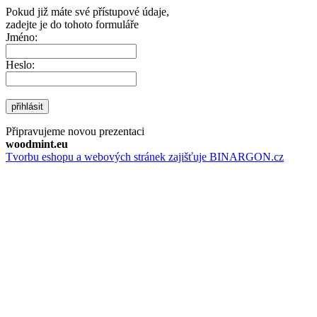
Pokud již máte své přístupové údaje,
zadejte je do tohoto formuláře
Jméno:
Heslo:
přihlásit
Připravujeme novou prezentaci
woodmint.eu
Tvorbu eshopu a webových stránek zajišťuje BINARGON.cz