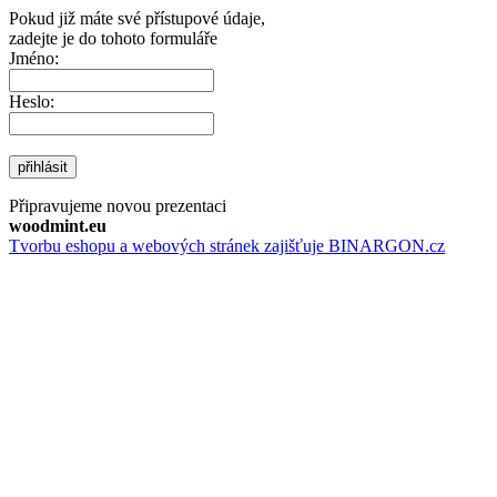
Pokud již máte své přístupové údaje,
zadejte je do tohoto formuláře
Jméno:
Heslo:
přihlásit
Připravujeme novou prezentaci
woodmint.eu
Tvorbu eshopu a webových stránek zajišťuje BINARGON.cz