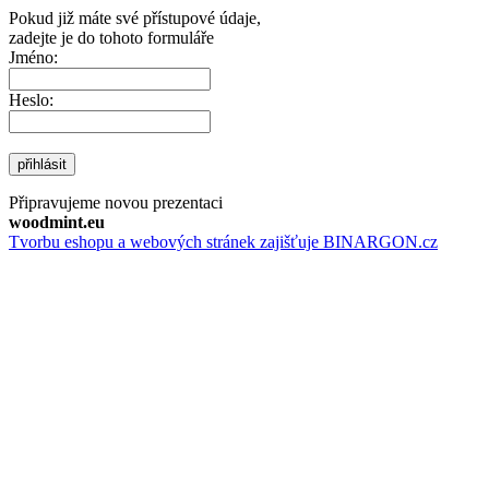
Pokud již máte své přístupové údaje,
zadejte je do tohoto formuláře
Jméno:
Heslo:
přihlásit
Připravujeme novou prezentaci
woodmint.eu
Tvorbu eshopu a webových stránek zajišťuje BINARGON.cz