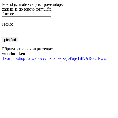
Pokud již máte své přístupové údaje,
zadejte je do tohoto formuláře
Jméno:
Heslo:
přihlásit
Připravujeme novou prezentaci
woodmint.eu
Tvorbu eshopu a webových stránek zajišťuje BINARGON.cz