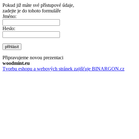
Pokud již máte své přístupové údaje,
zadejte je do tohoto formuláře
Jméno:
Heslo:
přihlásit
Připravujeme novou prezentaci
woodmint.eu
Tvorbu eshopu a webových stránek zajišťuje BINARGON.cz