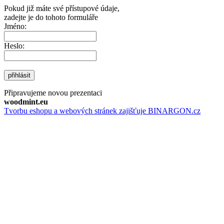
Pokud již máte své přístupové údaje,
zadejte je do tohoto formuláře
Jméno:
Heslo:
přihlásit
Připravujeme novou prezentaci
woodmint.eu
Tvorbu eshopu a webových stránek zajišťuje BINARGON.cz