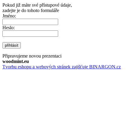
Pokud již máte své přístupové údaje,
zadejte je do tohoto formuláře
Jméno:
Heslo:
přihlásit
Připravujeme novou prezentaci
woodmint.eu
Tvorbu eshopu a webových stránek zajišťuje BINARGON.cz