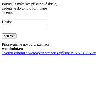
Pokud již máte své přístupové údaje,
zadejte je do tohoto formuláře
Jméno:
Heslo:
přihlásit
Připravujeme novou prezentaci
woodmint.eu
Tvorbu eshopu a webových stránek zajišťuje BINARGON.cz