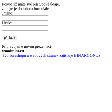
Pokud již máte své přístupové údaje,
zadejte je do tohoto formuláře
Jméno:
Heslo:
přihlásit
Připravujeme novou prezentaci
woodmint.eu
Tvorbu eshopu a webových stránek zajišťuje BINARGON.cz