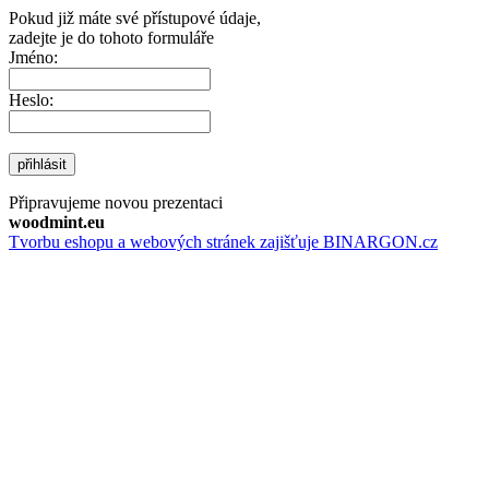
Pokud již máte své přístupové údaje,
zadejte je do tohoto formuláře
Jméno:
Heslo:
přihlásit
Připravujeme novou prezentaci
woodmint.eu
Tvorbu eshopu a webových stránek zajišťuje BINARGON.cz