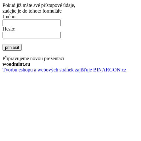
Pokud již máte své přístupové údaje,
zadejte je do tohoto formuláře
Jméno:
Heslo:
přihlásit
Připravujeme novou prezentaci
woodmint.eu
Tvorbu eshopu a webových stránek zajišťuje BINARGON.cz