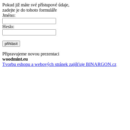
Pokud již máte své přístupové údaje,
zadejte je do tohoto formuláře
Jméno:
Heslo:
přihlásit
Připravujeme novou prezentaci
woodmint.eu
Tvorbu eshopu a webových stránek zajišťuje BINARGON.cz