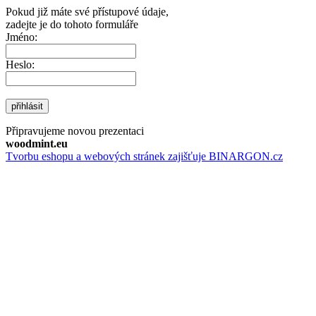
Pokud již máte své přístupové údaje,
zadejte je do tohoto formuláře
Jméno:
Heslo:
přihlásit
Připravujeme novou prezentaci
woodmint.eu
Tvorbu eshopu a webových stránek zajišťuje BINARGON.cz