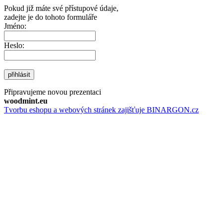
Pokud již máte své přístupové údaje,
zadejte je do tohoto formuláře
Jméno:
Heslo:
přihlásit
Připravujeme novou prezentaci
woodmint.eu
Tvorbu eshopu a webových stránek zajišťuje BINARGON.cz