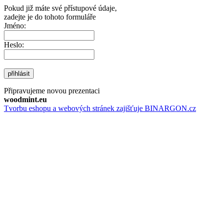
Pokud již máte své přístupové údaje,
zadejte je do tohoto formuláře
Jméno:
Heslo:
přihlásit
Připravujeme novou prezentaci
woodmint.eu
Tvorbu eshopu a webových stránek zajišťuje BINARGON.cz