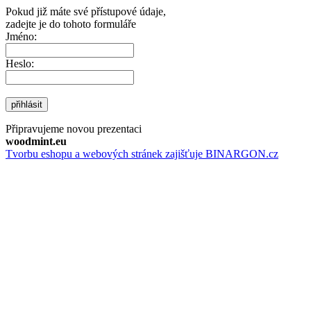
Pokud již máte své přístupové údaje,
zadejte je do tohoto formuláře
Jméno:
Heslo:
přihlásit
Připravujeme novou prezentaci
woodmint.eu
Tvorbu eshopu a webových stránek zajišťuje BINARGON.cz