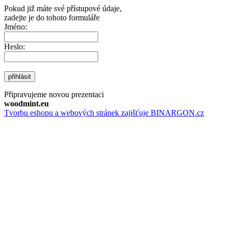
Pokud již máte své přístupové údaje,
zadejte je do tohoto formuláře
Jméno:
Heslo:
přihlásit
Připravujeme novou prezentaci
woodmint.eu
Tvorbu eshopu a webových stránek zajišťuje BINARGON.cz