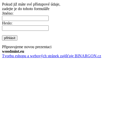
Pokud již máte své přístupové údaje,
zadejte je do tohoto formuláře
Jméno:
Heslo:
přihlásit
Připravujeme novou prezentaci
woodmint.eu
Tvorbu eshopu a webových stránek zajišťuje BINARGON.cz