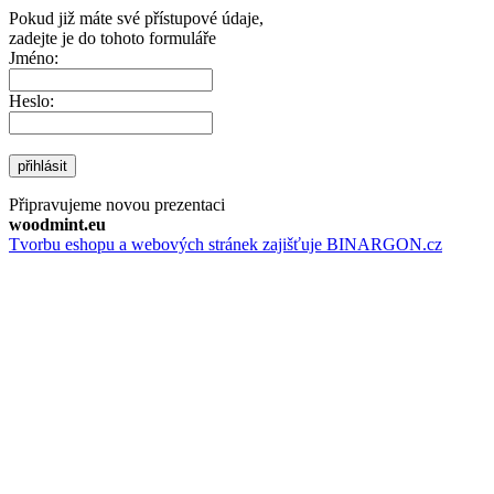
Pokud již máte své přístupové údaje,
zadejte je do tohoto formuláře
Jméno:
Heslo:
přihlásit
Připravujeme novou prezentaci
woodmint.eu
Tvorbu eshopu a webových stránek zajišťuje BINARGON.cz