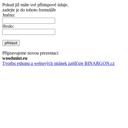
Pokud již máte své přístupové údaje,
zadejte je do tohoto formuláře
Jméno:
Heslo:
přihlásit
Připravujeme novou prezentaci
woodmint.eu
Tvorbu eshopu a webových stránek zajišťuje BINARGON.cz