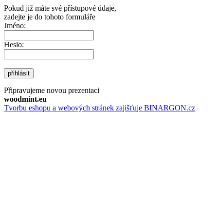
Pokud již máte své přístupové údaje,
zadejte je do tohoto formuláře
Jméno:
Heslo:
přihlásit
Připravujeme novou prezentaci
woodmint.eu
Tvorbu eshopu a webových stránek zajišťuje BINARGON.cz