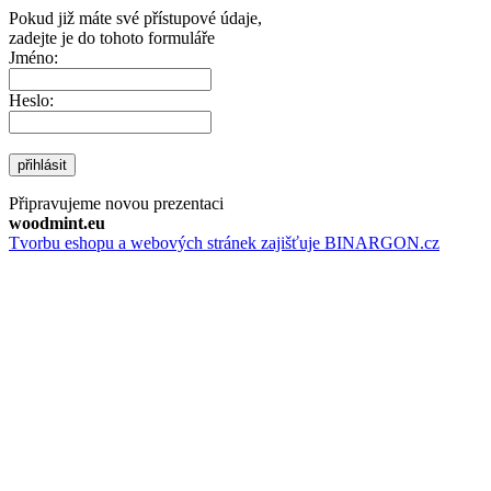
Pokud již máte své přístupové údaje,
zadejte je do tohoto formuláře
Jméno:
Heslo:
přihlásit
Připravujeme novou prezentaci
woodmint.eu
Tvorbu eshopu a webových stránek zajišťuje BINARGON.cz