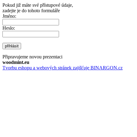
Pokud již máte své přístupové údaje,
zadejte je do tohoto formuláře
Jméno:
Heslo:
přihlásit
Připravujeme novou prezentaci
woodmint.eu
Tvorbu eshopu a webových stránek zajišťuje BINARGON.cz