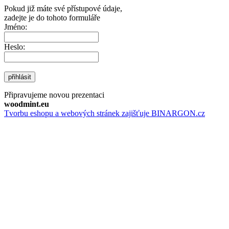
Pokud již máte své přístupové údaje,
zadejte je do tohoto formuláře
Jméno:
Heslo:
přihlásit
Připravujeme novou prezentaci
woodmint.eu
Tvorbu eshopu a webových stránek zajišťuje BINARGON.cz