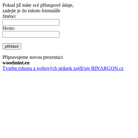
Pokud již máte své přístupové údaje,
zadejte je do tohoto formuláře
Jméno:
Heslo:
přihlásit
Připravujeme novou prezentaci
woodmint.eu
Tvorbu eshopu a webových stránek zajišťuje BINARGON.cz