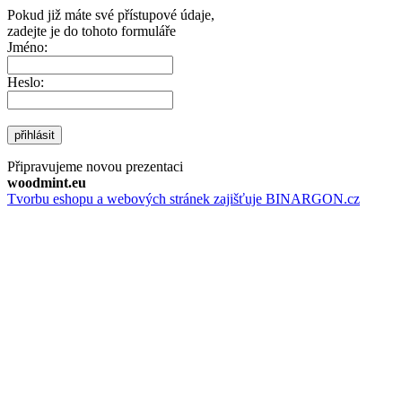
Pokud již máte své přístupové údaje,
zadejte je do tohoto formuláře
Jméno:
Heslo:
přihlásit
Připravujeme novou prezentaci
woodmint.eu
Tvorbu eshopu a webových stránek zajišťuje BINARGON.cz