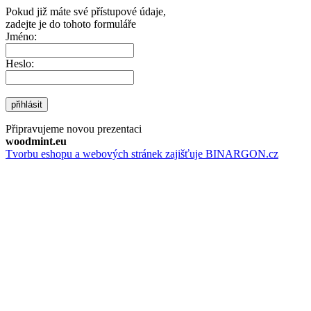
Pokud již máte své přístupové údaje,
zadejte je do tohoto formuláře
Jméno:
Heslo:
přihlásit
Připravujeme novou prezentaci
woodmint.eu
Tvorbu eshopu a webových stránek zajišťuje BINARGON.cz