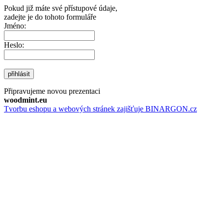
Pokud již máte své přístupové údaje,
zadejte je do tohoto formuláře
Jméno:
Heslo:
přihlásit
Připravujeme novou prezentaci
woodmint.eu
Tvorbu eshopu a webových stránek zajišťuje BINARGON.cz