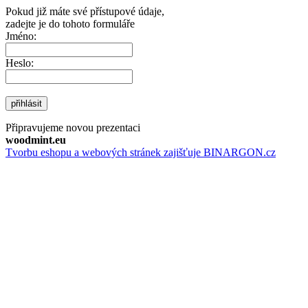
Pokud již máte své přístupové údaje,
zadejte je do tohoto formuláře
Jméno:
Heslo:
přihlásit
Připravujeme novou prezentaci
woodmint.eu
Tvorbu eshopu a webových stránek zajišťuje BINARGON.cz