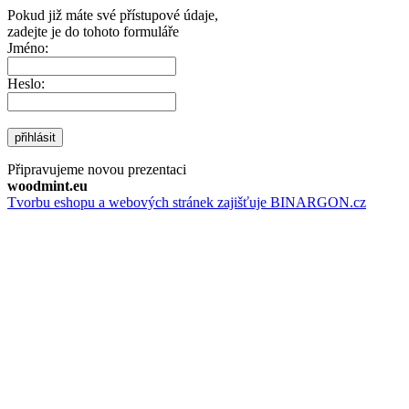
Pokud již máte své přístupové údaje,
zadejte je do tohoto formuláře
Jméno:
Heslo:
přihlásit
Připravujeme novou prezentaci
woodmint.eu
Tvorbu eshopu a webových stránek zajišťuje BINARGON.cz