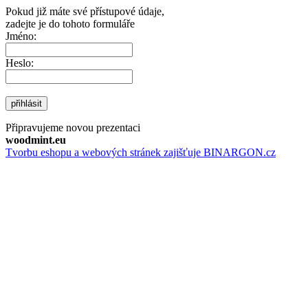
Pokud již máte své přístupové údaje,
zadejte je do tohoto formuláře
Jméno:
Heslo:
přihlásit
Připravujeme novou prezentaci
woodmint.eu
Tvorbu eshopu a webových stránek zajišťuje BINARGON.cz