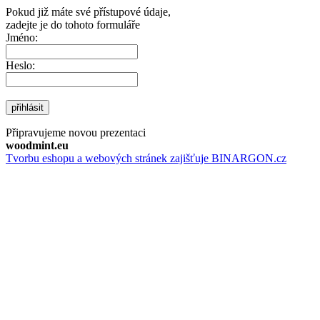
Pokud již máte své přístupové údaje,
zadejte je do tohoto formuláře
Jméno:
Heslo:
přihlásit
Připravujeme novou prezentaci
woodmint.eu
Tvorbu eshopu a webových stránek zajišťuje BINARGON.cz