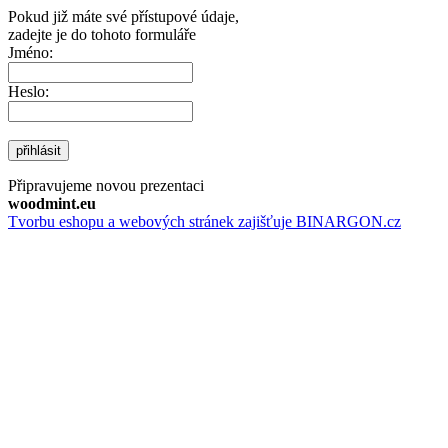
Pokud již máte své přístupové údaje,
zadejte je do tohoto formuláře
Jméno:
Heslo:
přihlásit
Připravujeme novou prezentaci
woodmint.eu
Tvorbu eshopu a webových stránek zajišťuje BINARGON.cz