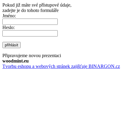
Pokud již máte své přístupové údaje,
zadejte je do tohoto formuláře
Jméno:
Heslo:
přihlásit
Připravujeme novou prezentaci
woodmint.eu
Tvorbu eshopu a webových stránek zajišťuje BINARGON.cz