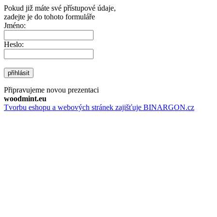
Pokud již máte své přístupové údaje,
zadejte je do tohoto formuláře
Jméno:
Heslo:
přihlásit
Připravujeme novou prezentaci
woodmint.eu
Tvorbu eshopu a webových stránek zajišťuje BINARGON.cz