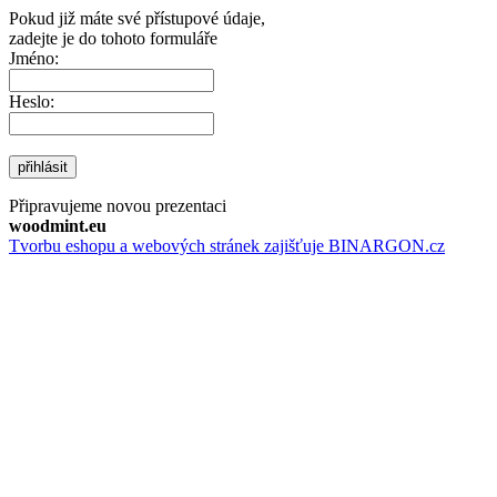
Pokud již máte své přístupové údaje,
zadejte je do tohoto formuláře
Jméno:
Heslo:
přihlásit
Připravujeme novou prezentaci
woodmint.eu
Tvorbu eshopu a webových stránek zajišťuje BINARGON.cz