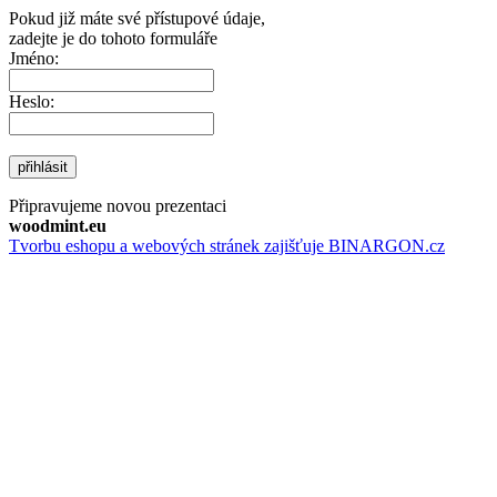
Pokud již máte své přístupové údaje,
zadejte je do tohoto formuláře
Jméno:
Heslo:
přihlásit
Připravujeme novou prezentaci
woodmint.eu
Tvorbu eshopu a webových stránek zajišťuje BINARGON.cz