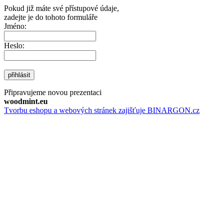
Pokud již máte své přístupové údaje,
zadejte je do tohoto formuláře
Jméno:
Heslo:
přihlásit
Připravujeme novou prezentaci
woodmint.eu
Tvorbu eshopu a webových stránek zajišťuje BINARGON.cz