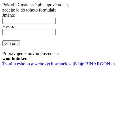
Pokud již máte své přístupové údaje,
zadejte je do tohoto formuláře
Jméno:
Heslo:
přihlásit
Připravujeme novou prezentaci
woodmint.eu
Tvorbu eshopu a webových stránek zajišťuje BINARGON.cz