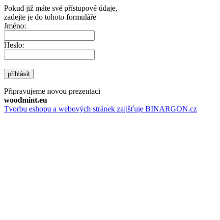
Pokud již máte své přístupové údaje,
zadejte je do tohoto formuláře
Jméno:
Heslo:
přihlásit
Připravujeme novou prezentaci
woodmint.eu
Tvorbu eshopu a webových stránek zajišťuje BINARGON.cz