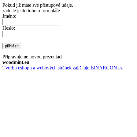
Pokud již máte své přístupové údaje,
zadejte je do tohoto formuláře
Jméno:
Heslo:
přihlásit
Připravujeme novou prezentaci
woodmint.eu
Tvorbu eshopu a webových stránek zajišťuje BINARGON.cz