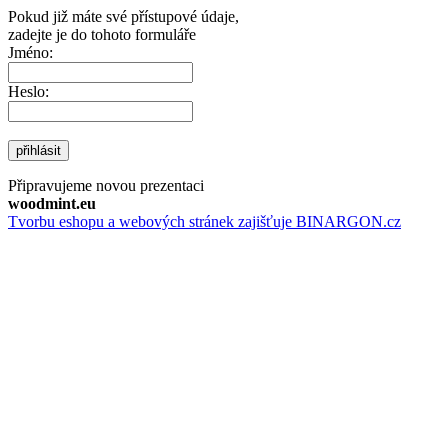
Pokud již máte své přístupové údaje,
zadejte je do tohoto formuláře
Jméno:
Heslo:
přihlásit
Připravujeme novou prezentaci
woodmint.eu
Tvorbu eshopu a webových stránek zajišťuje BINARGON.cz