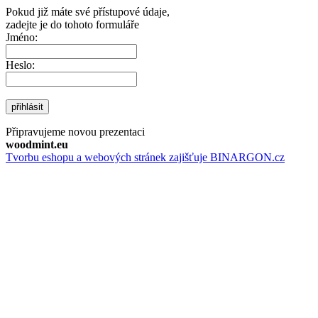
Pokud již máte své přístupové údaje,
zadejte je do tohoto formuláře
Jméno:
Heslo:
přihlásit
Připravujeme novou prezentaci
woodmint.eu
Tvorbu eshopu a webových stránek zajišťuje BINARGON.cz